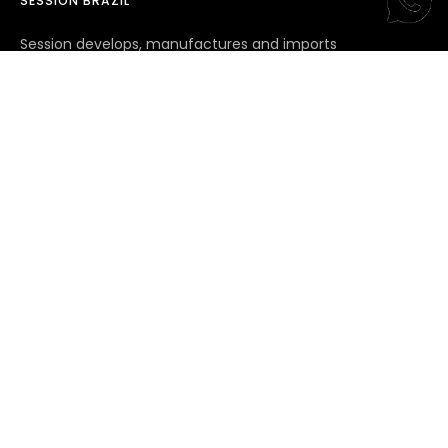
SESSION BRAZIL
Session develops, manufactures and imports
components and tools for the high performance
segment of cycling, we operate in Brazil, USA and Europe,
in addition we are exclusive distributors of the Tripeak
bearing brand.
© 2026 Session Brasil
Todos os direitos reservados - CNPJ 11.100.982/0001-00
Powered
by Shopify